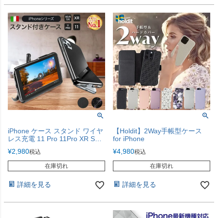
iPhone ケース スタンド ワイヤ
【Holdit】2Way手帳型ケース
レス充電 11 Pro 11Pro XR SE 8
for iPhone
7 iPhone8 iPhone7 iPhoneSE
¥
2,980
¥
4,980
税込
税込
ブランド Cellularline
在庫切れ
在庫切れ
詳細を見る
詳細を見る