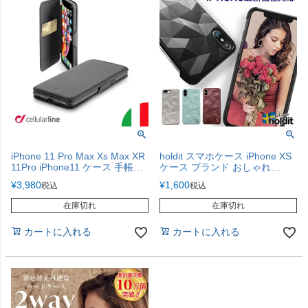
iPhone 11 Pro Max Xs Max XR
holdit スマホケース iPhone XS
11Pro iPhone11 ケース 手帳型
ケース ブランド おしゃれ
ビジネス ブラック アイフォン
iPhone XR XS Max X iPhone8
¥
3,980
¥
1,600
税込
税込
BOOKCLUTCH
iPhone7 iphoneX iPhone11 ケ
ース キラキラ 大人女子
在庫切れ
在庫切れ
iPhoneXSケース iPhoneXケー
ス iPhone8ケース iPhone7ケー
カートに入れる
カートに入れる
ス 8 7 iPhoneケース 北欧 高級
薄い 軽い 海外 人気 おすすめ