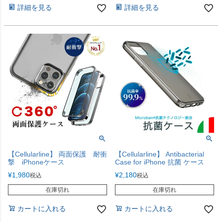
ス アイホン 高級 革製品 おしゃ
詳細を見る
詳細を見る
れ かっこいい クリスマス トナ
カイ本革
【Cellularline】 両面保護 耐衝
【Cellularline】 Antibacterial
撃 iPhoneケース
Case for iPhone 抗菌 ケース
¥
1,980
¥
2,180
税込
税込
在庫切れ
在庫切れ
カートに入れる
カートに入れる