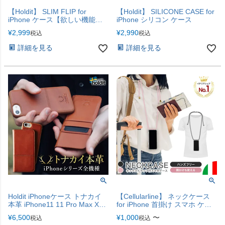
【Holdit】 SLIM FLIP for
【Holdit】 SILICONE CASE for
iPhone ケース【欲しい機能が
iPhone シリコン ケース
スリムに】
¥
2,999
¥
2,990
税込
税込
詳細を見る
詳細を見る
Holdit iPhoneケース トナカイ
【Cellularline】 ネックケース
本革 iPhone11 11 Pro Max XR
for iPhone 首掛け スマホ ケー
XS X XSMax iPhone8 iPhone7 |
ス 【お出かけや旅行に便利】
¥
6,500
¥
1,000
〜
税込
税込
iPhoneカバー アイフォンケー