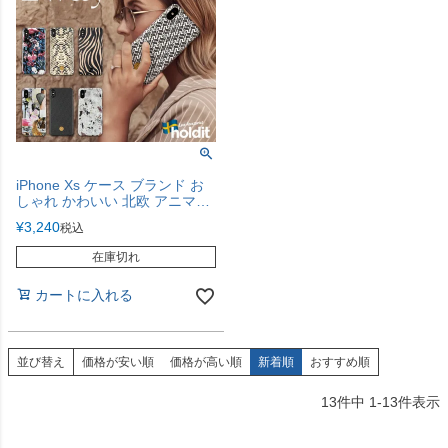
iPhone Xs ケース ブランド お
しゃれ かわいい 北欧 アニマル
レオパード 花柄 Holdit ハード
¥
3,240
税込
ケース 2Way iPhone Xs Max
iPhone8 iPhone7 iPhone6s
在庫切れ
iPhoneSE iPhone8 Plus Galaxy
S9 アイホン アイフォン スマホ
カートに入れる
ケース 携帯ケース
並び替え
価格が安い順
価格が高い順
新着順
おすすめ順
13
件中
1
-
13
件表示