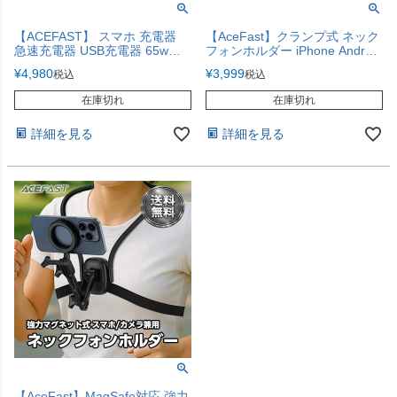
【ACEFAST】 スマホ 充電器
【AceFast】クランプ式 ネック
急速充電器 USB充電器 65w
フォンホルダー iPhone Android
USB-C USB-A 3ポート
デジカメ 360度回転 角度自由自
¥
4,980
¥
3,999
税込
税込
iPhone17 【TypeC TypeA】
在 多関節アーム エースファス
ト
在庫切れ
在庫切れ
詳細を見る
詳細を見る
【AceFast】MagSafe対応 強力