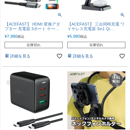
【ACEFAST】 HDMI 変換アダ
【ACEFAST】 三台同時充電 ワ
プター 充電器 3ポート ケーブ
イヤレス充電器 3in1 Qi
ルセット ACアダプター TypeC
MagSafe 15W iPhone17 【急速
¥
7,980
¥
5,980
税込
税込
タイプC 任天堂Switch
充電】
iPhone17 【TypeC TypeA】
在庫切れ
在庫切れ
詳細を見る
詳細を見る