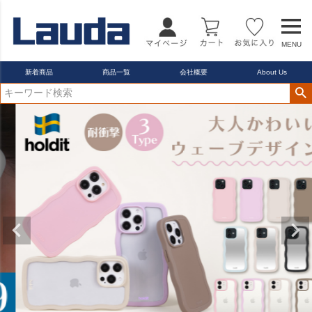
22.5cm
23.0cm
MENU
カラー
レッド
新着商品
商品一覧
会社概要
About Us
ブルー
イエロー
在庫なし商品
在庫なし商品を表示しない
商品番号/JANコード
バンドル販売
予約商品
予約商品のみを表示
並び順