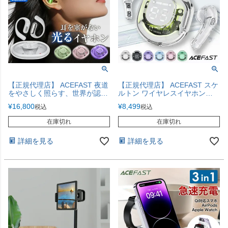
【正規代理店】 ACEFAST 夜道
【正規代理店】 ACEFAST スケ
をやさしく照らす、世界が認め
ルトン ワイヤレスイヤホン
た高性能イヤホン iPhone17
Bluetooth 5.3 ノイズリダクショ
¥
16,800
¥
8,499
税込
税込
ン 【透明のワイヤレスイヤホ
ン】
在庫切れ
在庫切れ
詳細を見る
詳細を見る