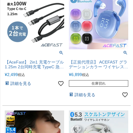
【AceFast】 2in1 充電ケーブル
【正規代理店】 ACEFAST グラ
1.25m 2台同時充電 TypeC 急速
デーションカラー ワイヤレスイ
充電 100W | USB Type-C タイ
ヤホン
¥
2,499
¥
6,899
税込
税込
プC データ転送 高速充電
詳細を見る
在庫切れ
詳細を見る