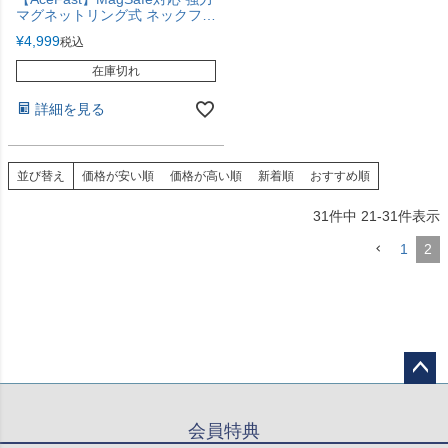
マグネットリング式 ネックフォ
ンホルダー iPhone Android デ
¥
4,999
税込
ジカメ 360度回転 角度自由自在
多関節アーム エースファスト
在庫切れ
詳細を見る
並び替え
価格が安い順
価格が高い順
新着順
おすすめ順
31
件中
21
-
31
件表示
1
2
ペー
ジト
会員特典
ップ