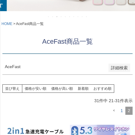
新着順
登録順
価格が安い順
価格が高い順
HOME
AceFast商品一覧
優先度順
レビュー順
AceFast商品一覧
キーワードヒット順
検索
AceFast
詳細検索
並び替え
価格が安い順
価格が高い順
新着順
おすすめ順
31
件中
21
-
31
件表示
1
2