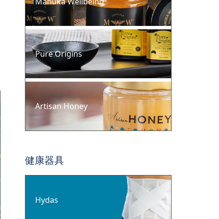
Manuka Wellbeing
Pure Origins
Artisan Honey
健康器具
Hydas