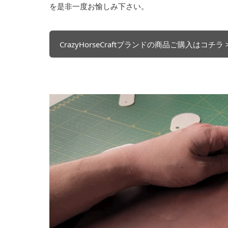
を是非一度お愉しみ下さい。
CrazyHorseCraftブランドの商品ご購入はコチラ 
動
画
プ
レ
ー
ヤ
ー