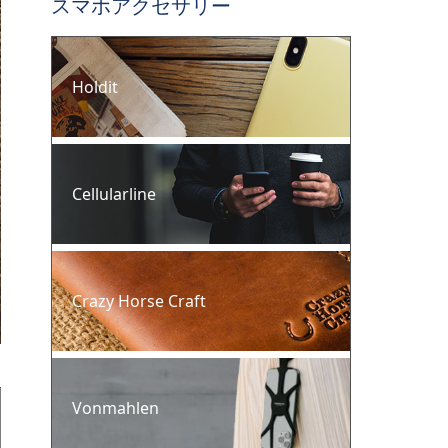
スマホアクセサリー
Holdit
Cellularline
Crazy Horse Craft
Vonmahlen