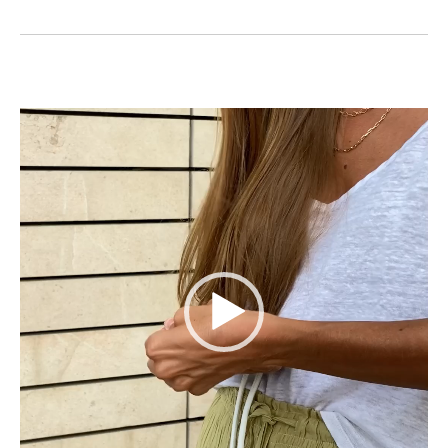
動
画
プ
レ
ー
ヤ
ー