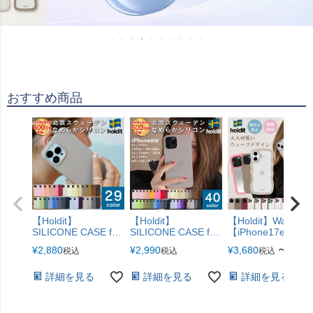
おすすめ商品
【Holdit】
【Holdit】
【Holdit】WavyCa
SILICONE CASE for
SILICONE CASE for
【iPhone17e・17
iPhone シリコン ケ
iPhone シリコン ケ
リーズ対応】
¥
2,880
¥
2,990
¥
3,680
〜
税込
税込
税込
ース iPhone17e
ース
iPhone17
iPhone17Pro
詳細を見る
詳細を見る
詳細を見る
iPhoneAir
iPhone17ProMax
【iPhone17e・17シ