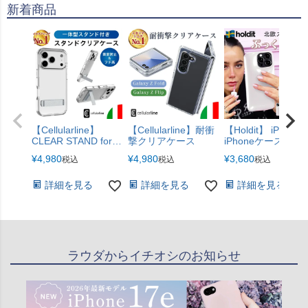
新着商品
リーズ追加！】
【Cellularline】
【Cellularline】耐衝
【Holdit】 iPhone
CLEAR STAND for
撃クリアケース
iPhoneケース ぷっ
iPhone スタンド
り ぷにぷに ケース
¥
4,980
¥
4,980
¥
3,680
税込
税込
税込
iPhoneケース クリア
iPhone17e iPhone
ケース クリアケース
iPhone16 iPhone1
スタンド機能 黄ばみ
詳細を見る
詳細を見る
iPhone16ProMax
詳細を見る
防止加工
iPhone15
【iPhone17シリーズ
iPhone15ProMax
対応】
iPhone14 iPhone1
iPhone12
iPhone12Pro パフ
ケース
ラウダからイチオシのお知らせ