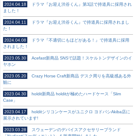
2024.04.18
ドラマ『お迎え渋谷くん』第3話で持道具に採用され
ました！
2024.04.11
ドラマ『お迎え渋谷くん』で持道具に採用されまし
た！
2024.04.08
ドラマ『不適切にもほどがある！』で持道具に採用
されました！
2023.05.30
Acefast新商品 SNSで話題！スケルトンデザインのイ
ヤホン
2023.05.20
Crazy Horse Craft新商品 デスク周りを高級感ある外
観に
2023.04.30
holdit新商品 holditが極めたハードケース「Slim
Case」
2023.04.17
holditシリコンケースがユニクロ ヨドバシAkiba店に
展示されています!
2023.03.28
スウェーデンのデバイスアクセサリーブランド