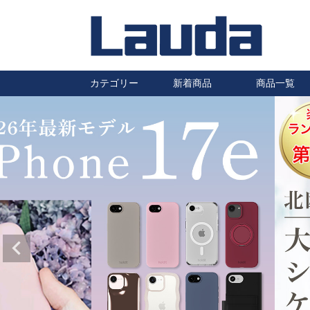
カテゴリー
新着商品
商品一覧
iPhoneケース
Galaxyケース
Huaweiケース
Xperiaケース
汎用スマホケース
その他スマホケース
防水ケース
タブレットケース
AirPods・Pro ケース
ワイヤレスイヤホン
ワイヤレス充電器
充電ケーブル・充電器
自転車・バイク用スマホホルダ
車載ホルダー・カーアクセサリ
保護フィルム
静電気除去キーホルダー
ハロゲンランプ
はちみつ
ー
ー