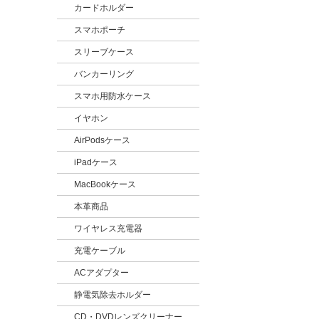
カードホルダー
スマホポーチ
スリーブケース
バンカーリング
スマホ用防水ケース
イヤホン
AirPodsケース
iPadケース
MacBookケース
本革商品
ワイヤレス充電器
充電ケーブル
ACアダプター
静電気除去ホルダー
CD・DVDレンズクリーナー