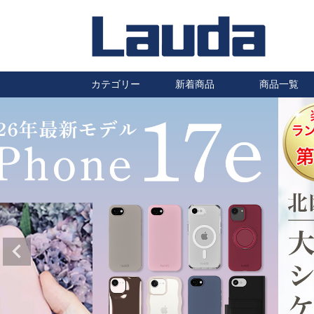
カテゴリー
新着商品
商品一覧
iPhoneケース
Galaxyケース
Huaweiケース
Xperiaケース
汎用スマホケース
その他スマホケース
防水ケース
タブレットケース
AirPods・Pro ケース
ワイヤレスイヤホン
ワイヤレス充電器
充電ケーブル・充電器
自転車・バイク用スマホホルダ
車載ホルダー・カーアクセサリ
保護フィルム
静電気除去キーホルダー
ハロゲンランプ
はちみつ
ー
ー