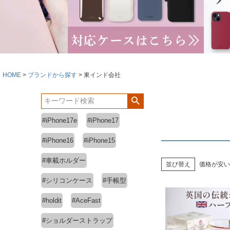
HOME
ブランドから探す
東インド会社
#iPhone17e
#iPhone17
#iPhone16
#iPhone15
#車載ホルダー
並び替え
価格が安い
#シリコンケース
#手帳型
#holdit
#AceFast
#ショルダーストラップ