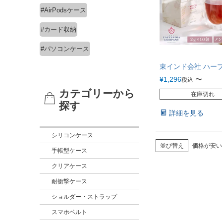
#AirPodsケース
#カード収納
#パソコンケース
東インド会社 ハー
¥
1,296
〜
税込
カテゴリーから
在庫切れ
探す
詳細を見る
シリコンケース
並び替え
価格が安い
手帳型ケース
クリアケース
耐衝撃ケース
ショルダー・ストラップ
スマホベルト