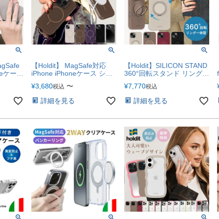
agSafe
【Holdit】 MagSafe対応
【Holdit】SILICON STAND
neケース
iPhone iPhoneケース シン
360°回転スタンド リング付
カラー
プル ベーシック ミラー 鏡
き 耐衝撃 【iPhone17e対
¥
3,680
〜
¥
7,770
税込
税込
ケース MagSafe対応ケース
応】
iPhone17e iPhone17
詳細を見る
詳細を見る
iPhone17Pro iPhoneAir
iPhone17ProMax