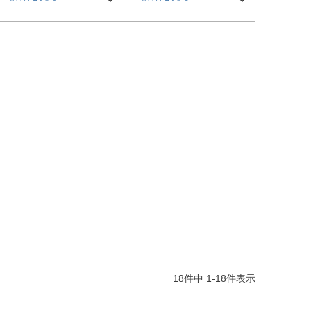
【iPhone17e・17シリーズ
追加！】
18
件中
1
-
18
件表示