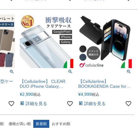
手帳型ケー
【Cellularline】 CLEAR
【Cellularline】
DUO iPhone Galaxy
BOOKAGENDA Case for
7シリーズ
GooglePixel クリアケース
iPhone 手帳型 ケース
¥
2,990
¥
4,999
税込
税込
【iPhone17e・17シリーズ
iPhone17e iPhone17
対応】
iPhone17Pro iPhoneAir
詳細を見る
詳細を見る
iPhone17ProMax
【iPhone17e・17シリーズ
追加！】
順
価格が高い順
新着順
おすすめ順