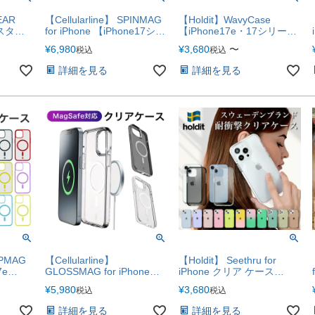
EAR
【Cellularline】 SPINMAG
【Holdit】WavyCase
e スタン
for iPhone 【iPhone17シリ
【iPhone17e・17シリーズ
クリア ケ
ーズ対応】
対応】
¥
6,980
¥
3,680
〜
税込
税込
スタン
加工
詳細を見る
詳細を見る
ーズ対応】
OPMAG
【Cellularline】
【Holdit】 Seethru for
7e
GLOSSMAG for iPhone
iPhone クリア ケース
Pro
Galaxy【iPhone17e・17シ
【iPhone17e・17シリーズ
¥
5,980
¥
3,680
税込
税込
7ProMax
リーズ対応】
対応】
詳細を見る
詳細を見る