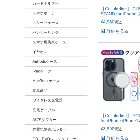
カードホルダー
【Cellularline】 CL
スマホポーチ
STAND for iPhon
ド iPhoneケース 
¥
4,980
税込
スリーブケース
ース クリアケース 
ド機能 黄ばみ防止
詳細を見る
バンカーリング
【iPhone17シリ
スマホ用防水ケース
イヤホン
AirPodsケース
iPadケース
MacBookケース
本革商品
ワイヤレス充電器
充電ケーブル
【Cellularline】 P
ACアダプター
for iPhone iPhone1
iPhone17 iPhone17
¥
3,990
税込
静電気除去ホルダー
iPhoneAir iPhone1
詳細を見る
CD・DVDレンズクリーナー