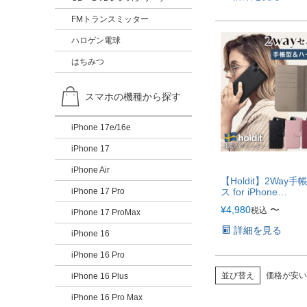
FMトランスミッター
ハロゲン電球
はちみつ
スマホの機種から探す
iPhone 17e/16e
iPhone 17
iPhone Air
【Holdit】2Way
ス for iPhone
iPhone 17 Pro
【iPhone17e・1
¥
4,980
〜
税込
iPhone 17 ProMax
対応】
詳細を見る
iPhone 16
iPhone 16 Pro
並び替え
価格が安い
iPhone 16 Plus
iPhone 16 Pro Max