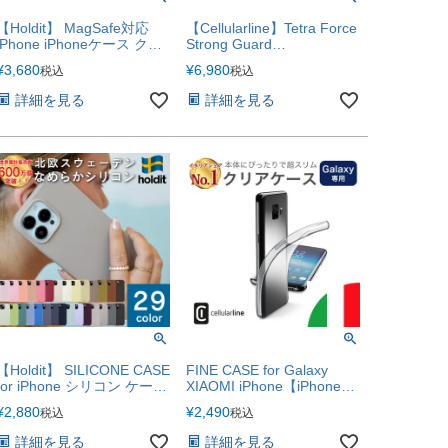
【Holdit】 MagSafe対応
【Cellularline】Tetra Force
iPhone iPhoneケース クリ
Strong Guard
ア ケース MagSafe対応ケ
Mag【iPhone17シリーズ対
¥
3,680
¥
6,980
税込
税込
ース iPhone17e iPhone17
応】
iPhone17Pro iPhoneAir
詳細を見る
詳細を見る
iPhone17ProMax
【Holdit】 SILICONE CASE
FINE CASE for Galaxy
for iPhone シリコン ケース
XIAOMI iPhone【iPhone17
iPhone17e iPhone17
シリーズ対応】
¥
2,880
¥
2,490
税込
税込
iPhone17Pro iPhoneAir
iPhone17ProMax
詳細を見る
詳細を見る