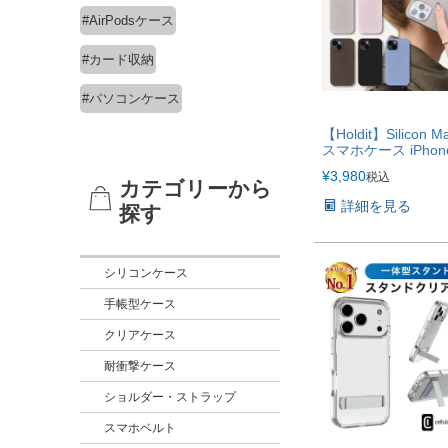
#AirPodsケース
#カード収納
#パソコンケース
【Holdit】Silicon M
スマホケース iPho
マグセーフ くすみ
¥
3,980
税込
衝撃吸収
カテゴリーから
詳細を見る
探す
シリコンケース
手帳型ケース
クリアケース
耐衝撃ケース
ショルダー・ストラップ
スマホベルト