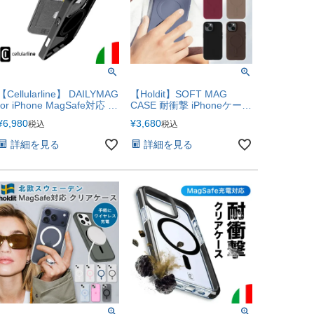
【Cellularline】 DAILYMAG
【Holdit】SOFT MAG
for iPhone MagSafe対応 手
CASE 耐衝撃 iPhoneケース
帳型ケース iPhoneケース
【iPhone17・17シリーズ対
¥
6,980
¥
3,680
税込
税込
iPhone17 iPhone17Pro
応】
iPhone17ProMaxス
詳細を見る
詳細を見る
iPhone16 iPhone16Pro
iPhone16ProMax 背面クリ
ア 手帳型 ケース クリアケ
ース MagSafe 【iPhone17
シリーズ対応】