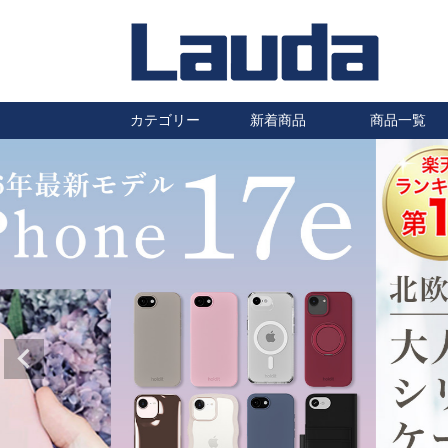
カテゴリー
新着商品
商品一覧
iPhoneケース
Galaxyケース
Huaweiケース
Xperiaケース
汎用スマホケース
その他スマホケース
防水ケース
タブレットケース
AirPods・Pro ケース
ワイヤレスイヤホン
ワイヤレス充電器
充電ケーブル・充電器
自転車・バイク用スマホホルダ
車載ホルダー・カーアクセサリ
保護フィルム
静電気除去キーホルダー
ハロゲンランプ
はちみつ
ー
ー