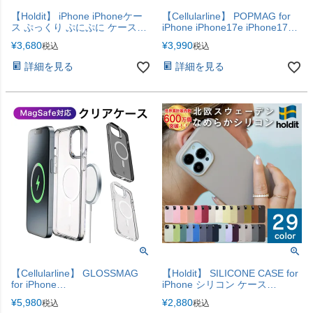
【Holdit】 iPhone iPhoneケー
【Cellularline】 POPMAG for
ス ぷっくり ぷにぷに ケース
iPhone iPhone17e iPhone17
iPhone17e iPhone17 iPhone16
iPhone17Pro iPhoneAir
¥
3,680
¥
3,990
税込
税込
iPhone16e iPhone16ProMax
iPhone17ProMax
iPhone15 iPhone15ProMax
詳細を見る
詳細を見る
iPhone14 iPhone13 iPhone12
iPhone12Pro パフィケース
【Cellularline】 GLOSSMAG
【Holdit】 SILICONE CASE for
for iPhone
iPhone シリコン ケース
Galaxy【iPhone17e・17シリー
iPhone17e iPhone17
¥
5,980
¥
2,880
税込
税込
ズ対応】
iPhone17Pro iPhoneAir