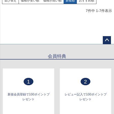
並び替え
価格が安い順
価格が高い順
新着順
おすすめ順
7
件中
1
-
7
件表示
ペー
ジト
会員特典
ップ
へ
1
2
新規会員登録で100ポイントプ
レビュー記入で100ポイントプ
レゼント
レゼント