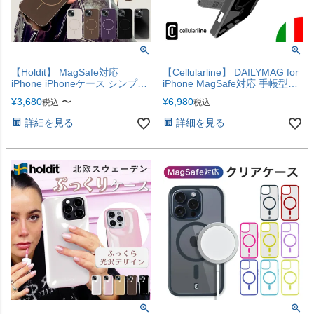
【Holdit】 MagSafe対応
【Cellularline】 DAILYMAG for
iPhone iPhoneケース シンプル
iPhone MagSafe対応 手帳型ケ
ベーシック ミラー 鏡 ケース
ース iPhoneケース iPhone17
¥
3,680
〜
¥
6,980
税込
税込
MagSafe対応ケース iPhone17e
iPhone17Pro iPhone17ProMax
iPhone17 iPhone17Pro
ス iPhone16 iPhone16Pro
詳細を見る
詳細を見る
iPhoneAir iPhone17ProMax
iPhone16ProMax 背面クリア
手帳型 ケース クリアケース
MagSafe 【iPhone17シリーズ
対応】