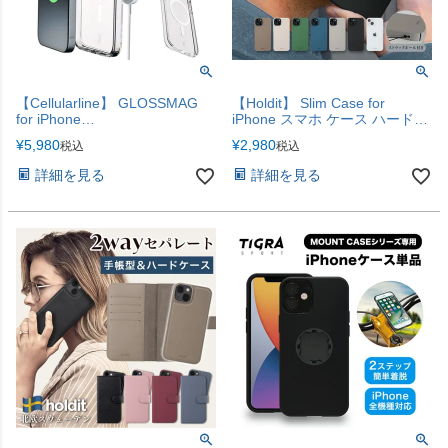
【Cellularline】 GLOSSMAG
【Holdit】 Slim Case for
for iPhone
iPhone スマホ ケース ハードケ
Galaxy【iPhone17e・17シリー
ース ストラップホール付き
¥
5,980
¥
2,980
税込
税込
ズ対応】
【iPhone16シリーズ発売】
詳細を見る
詳細を見る