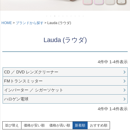
HOME
ブランドから探す
Lauda (ラウダ)
Lauda (ラウダ)
4
件中
1
-
4
件表示
CD ／ DVD レンズクリーナー
FMトランスミッター
インバーター ／ シガーソケット
ハロゲン電球
4
件中
1
-
4
件表示
並び替え
価格が安い順
価格が高い順
新着順
おすすめ順