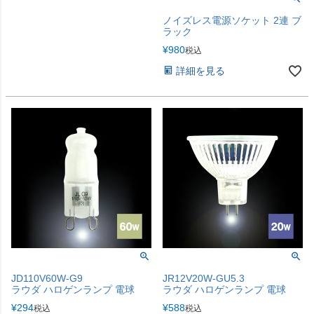
ノイズレス電源ソケット 2連 ブ
ラック
¥
980
税込
詳細を見る
JD110V60W-G9
JR12V20W-GU5.3
ラウダ ハロゲンランプ 電球
ラウダ ハロゲンランプ 電球
¥
294
¥
588
税込
税込