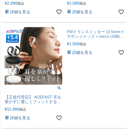
ヤホン
ヤホン
¥
2,990
¥
2,580
税込
税込
詳細を見る
詳細を見る
FMトランスミッター (3.5mmイ
ヤホンジャック＋micro USB)
XL-127 ブラック
¥
1,500
税込
詳細を見る
【正規代理店】 ACEFAST 耳を
塞がずに優しくフィットする、
耳掛け型のワイヤレスイヤホン
¥
11,980
税込
iPhone17
詳細を見る