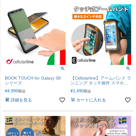
BOOK TOUCH for Galaxy S8
【Cellularline】アームバンド ラ
シリーズ
ンニング タッチ操作 スマホ
iPhone ポーチ ランニングアー
¥
4,990
¥
1,490
税込
税込
ムバンド ジョギング 運動
詳細を見る
カートに入れる