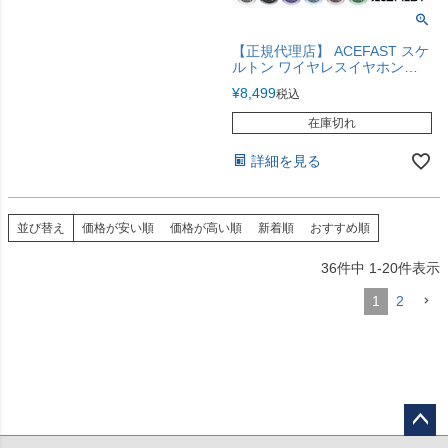
【正規代理店】 ACEFAST スケ
ルトン ワイヤレスイヤホン
Bluetooth 5.3 ノイズリダクショ
¥
8,499
税込
ン 【透明のワイヤレスイヤホ
ン】
在庫切れ
詳細を見る
並び替え
価格が安い順
価格が高い順
新着順
おすすめ順
36
件中
1
-
20
件表示
1
2
ペー