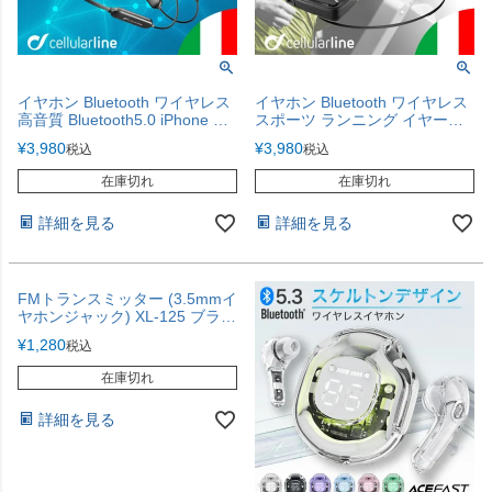
イヤホン Bluetooth ワイヤレス
イヤホン Bluetooth ワイヤレス
高音質 Bluetooth5.0 iPhone 自
スポーツ ランニング イヤーフ
動ペアリング 両耳 通話 ブルー
ック 耳かけ ケース バッテリー
¥
3,980
¥
3,980
税込
税込
トゥース スマホ 便利 マイク 軽
充電 イヤホンケース 通話 防水
量 ブランド 再生 海外
高音質 ブルートゥース マイク
在庫切れ
在庫切れ
Cellularline
付き V4.1 ブランド 海外
Cellularline
詳細を見る
詳細を見る
FMトランスミッター (3.5mmイ
ヤホンジャック) XL-125 ブラッ
ク
¥
1,280
税込
在庫切れ
詳細を見る