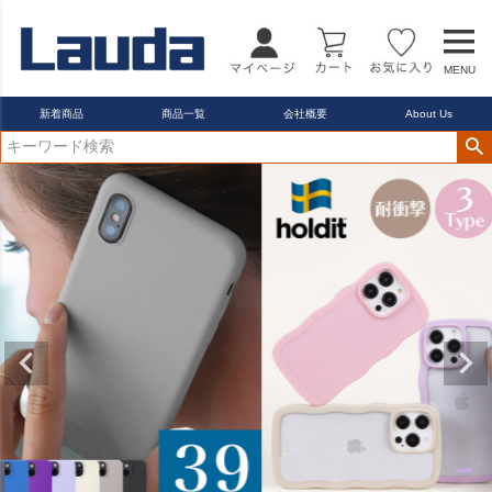
22.5cm
23.0cm
MENU
カラー
レッド
新着商品
商品一覧
会社概要
About Us
ブルー
イエロー
在庫なし商品
在庫なし商品を表示しない
商品番号/JANコード
バンドル販売
予約商品
予約商品のみを表示
並び順