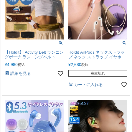
【Holdit】 Activity Belt ランニン
Holdit AirPods ネックストラッ
グポーチ ランニングベルト 揺
プ ネック ストラップ イヤホン
れにくい 3ポケット キーフック
シリコン スポーツ ランニング
¥
4,980
¥
2,680
税込
税込
コード アクセサリー
詳細を見る
在庫切れ
カートに入れる