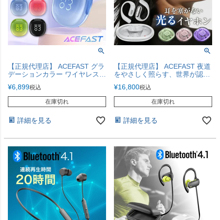
【正規代理店】 ACEFAST グラ
【正規代理店】 ACEFAST 夜道
デーションカラー ワイヤレスイ
をやさしく照らす、世界が認め
ヤホン
た高性能イヤホン iPhone17
¥
6,899
¥
16,800
税込
税込
在庫切れ
在庫切れ
詳細を見る
詳細を見る