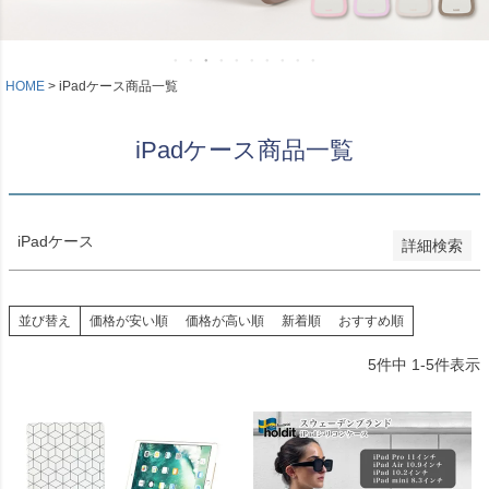
新着順
登録順
価格が安い順
価格が高い順
HOME
iPadケース商品一覧
優先度順
レビュー順
iPadケース商品一覧
キーワードヒット順
検索
iPadケース
詳細検索
並び替え
価格が安い順
価格が高い順
新着順
おすすめ順
5
件中
1
-
5
件表示