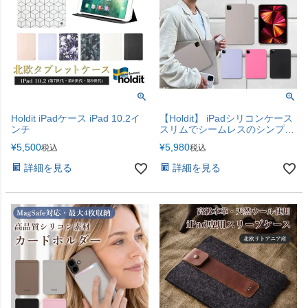
Holdit iPadケース iPad 10.2イ
【Holdit】 iPadシリコンケース
ンチ
スリムでシームレスのシンプル
デザイン 【シリコンケースとお
¥
5,500
¥
5,980
税込
税込
そろいカラー】
詳細を見る
詳細を見る