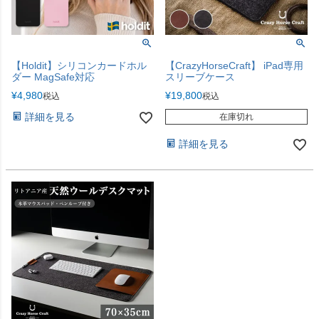
【Holdit】シリコンカードホル
【CrazyHorseCraft】 iPad専用
ダー MagSafe対応
スリーブケース
¥
4,980
¥
19,800
税込
税込
詳細を見る
在庫切れ
詳細を見る