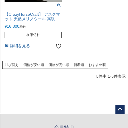
【CrazyHorseCraft】 デスクマ
ット 天然メリノウール 高級本
革 マウスパッド ペンループ付
¥
16,800
税込
き
在庫切れ
詳細を見る
並び替え
価格が安い順
価格が高い順
新着順
おすすめ順
5
件中
1
-
5
件表示
ペー
ジト
会員特典