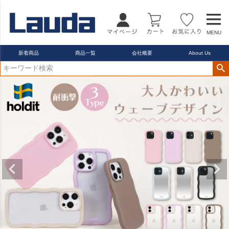
22.5cm
23.0cm
MENU
カラー
レッド
新着商品
商品一覧
会社概要
About Us
ブルー
イエロー
在庫なし商品
在庫なし商品を表示しない
商品番号/JANコード
バンドル販売
予約商品
予約商品のみを表示
並び順