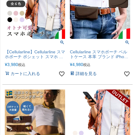
【Cellularline】Cellularline スマ
Cellularline スマホポーチ ベル
ホポーチ ポシェット スマホ シ
トケース 本革 ブランド iPhone
ョルダー iPhone17 [iPhone17
全機種対応 iPhone17
¥
3,980
¥
4,980
税込
税込
シリーズ対応]
カートに入れる
詳細を見る