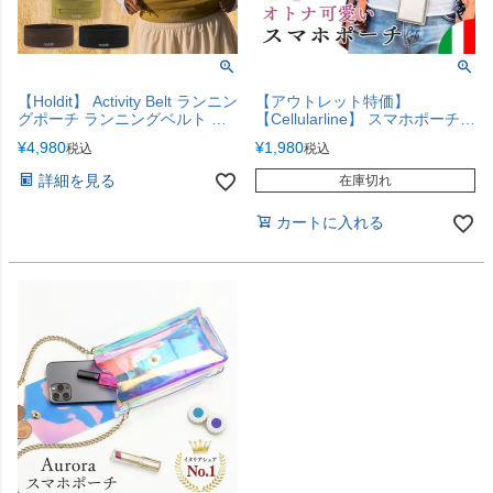
【Holdit】 Activity Belt ランニン
【アウトレット特価】
グポーチ ランニングベルト 揺
【Cellularline】 スマホポーチ
れにくい 3ポケット キーフック
ポシェット スマホ ショルダー
¥
4,980
¥
1,980
税込
税込
iPhone17
詳細を見る
在庫切れ
カートに入れる