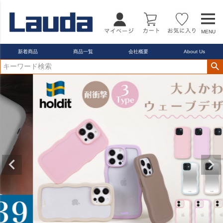
22.5cm
23.0cm
MENU
カラー
レッド
新着商品
商品一覧
会社概要
About Us
ブルー
イエロー
在庫なし商品
在庫なし商品を表示しない
商品番号/JANコード
バンドル販売
予約商品
予約商品のみを表示
並び順