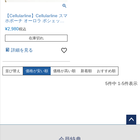
【Cellularline】Cellularline スマ
ホポーチ オーロラ ポシェット
スマホ ショルダー
¥
2,980
税込
在庫切れ
詳細を見る
並び替え
価格が安い順
価格が高い順
新着順
おすすめ順
5
件中
1
-
5
件表示
ペー
ジト
会員特典