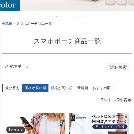
新着順
登録順
価格が安い順
価格が高い順
HOME
スマホポーチ商品一覧
優先度順
レビュー順
スマホポーチ商品一覧
キーワードヒット順
検索
スマホポーチ
詳細検索
並び替え
価格が安い順
価格が高い順
新着順
おすすめ順
5
件中
1
-
5
件表示