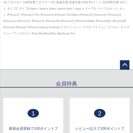
ACアダプター USB充電アダプター PD 急速充電 高速充電 65W 65ワット 3台同時充電 3ポー
ト タイプC タイプA type-c type-a typec typea type c type a ケーブル ケーブルセット セッ
ト iPhone17 iPhone17Pro iPhoneAir iPhone17ProMax iPhone16 iPhone15 iPhone14
iPhone13 iPhone12 iPhone11 iPhoneXR iPhoneXS iPhoneXSMax iPhoneSE2 iPhoneSE
iPhone8 iPhone7 iPhone Galaxy Android スマートフォン スマホ アイフォン アイホン ギャラ
クシー アンドロイド iPad MacBookPro Macbook Pro
ペー
ジト
会員特典
ップ
へ
1
2
新規会員登録で100ポイントプ
レビュー記入で100ポイントプ