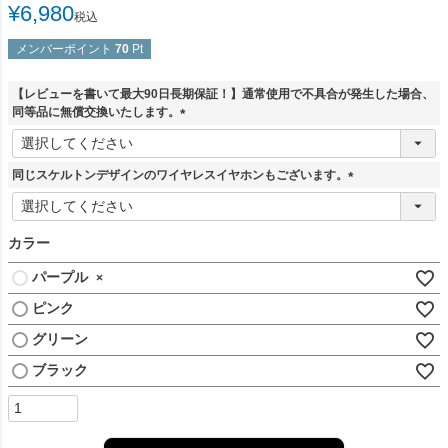
¥
6,980
税込
メンバーポイント
70
Pt
【レビューを書いて最大90日長期保証！】通常使用で不具合が発生した場合、
同等品に無償交換いたします。
(
必
須
同じスケルトンデザインのワイヤレスイヤホンもございます。
)
(
必
須
カラー
)
パープル
×
ピンク
グリーン
ブラック