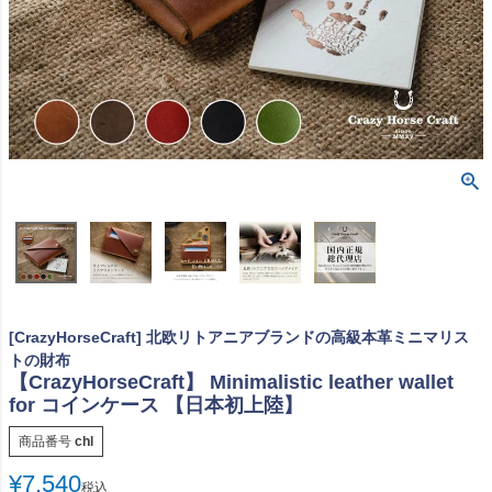
[CrazyHorseCraft] 北欧リトアニアブランドの高級本革ミニマリス
トの財布
【CrazyHorseCraft】 Minimalistic leather wallet
for コインケース 【日本初上陸】
商品番号
chl
¥
7,540
税込