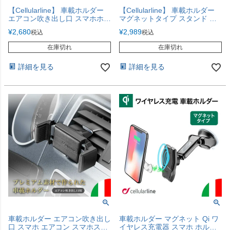
【Cellularline】 車載ホルダー
【Cellularline】 車載ホルダー
エアコン吹き出し口 スマホホル
マグネットタイプ スタンド ス
ダー HANDYDRIVEPROD 【メ
マホホルダー 【マグネット固
¥
2,680
¥
2,989
税込
税込
タルフォルム】
定】
在庫切れ
在庫切れ
詳細を見る
詳細を見る
車載ホルダー エアコン吹き出し
車載ホルダー マグネット Qi ワ
口 スマホ エアコン スマホスタ
イヤレス充電器 スマホ ホルダ