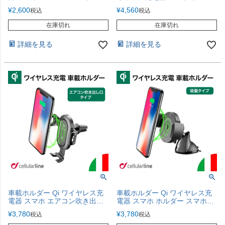
ンド スマホホルダー iPhone 車
ー スマホホルダー iPhone 車 車
¥
2,600
¥
4,560
税込
税込
車載 携帯ホルダー エアコン送
載 携帯ホルダー スマホスタン
風口取り付け 簡単
ド 吸盤 吸着力 360度回転 海外
在庫切れ
在庫切れ
HANDYDRIVEPRE 海外
Cellularline
Cellularline
詳細を見る
詳細を見る
車載ホルダー Qi ワイヤレス充
車載ホルダー Qi ワイヤレス充
電器 スマホ エアコン吹き出し
電器 スマホ ホルダー スマホホ
口 ホルダー エアコン スマホホ
ルダー iPhone 車 車載 携帯ホル
¥
3,780
¥
3,780
税込
税込
ルダー iPhone 車 車載 携帯ホル
ダー スマホスタンド 吸盤 吸着