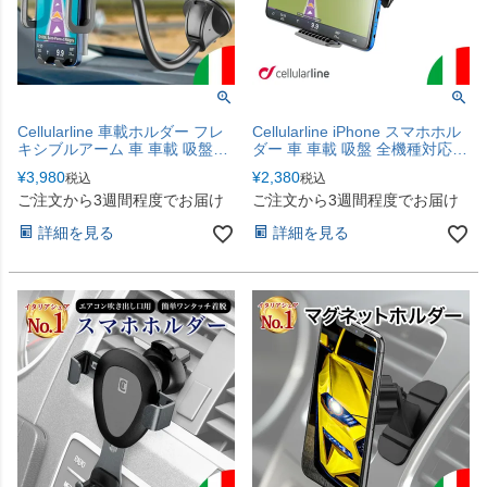
Cellularline 車載ホルダー フレ
Cellularline iPhone スマホホル
キシブルアーム 車 車載 吸盤
ダー 車 車載 吸盤 全機種対応
iPhone 全機種対応 スマホホル
スマホ スマホスタンド アーム
¥
3,980
¥
2,380
税込
税込
ダー スマホ スマホスタンド ア
ロック機能 海外
ご注文から3週間程度でお届け
ご注文から3週間程度でお届け
ーム ロック機能
詳細を見る
詳細を見る