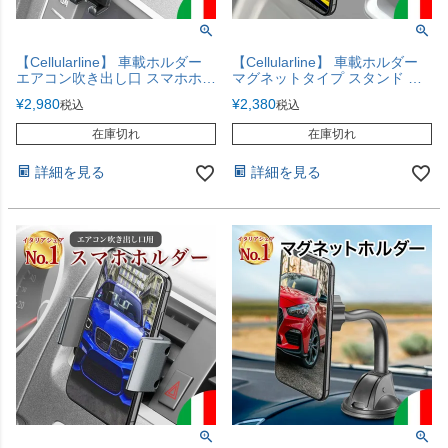
【Cellularline】 車載ホルダー
【Cellularline】 車載ホルダー
エアコン吹き出し口 スマホホル
マグネットタイプ スタンド ス
ダー HANDYWINGPROK 【置
マホホルダー コンパクトサイズ
¥
2,980
¥
2,380
税込
税込
くだけで自動でしっかりホール
【マグネット固定】
ド】
在庫切れ
在庫切れ
詳細を見る
詳細を見る