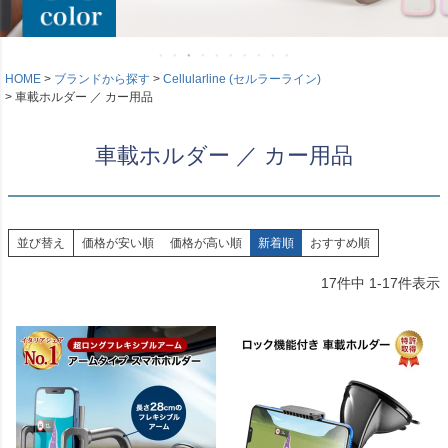
HOME
ブランドから探す
Cellularline (セルラーライン)
車載ホルダー ／ カー用品
車載ホルダー ／ カー用品
並び替え
価格が安い順
価格が高い順
新着順
おすすめ順
17
件中
1
-
17
件表示