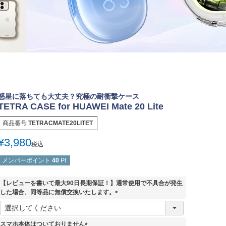
惑星に落ちても大丈夫？究極の耐衝撃ケース
TETRA CASE for HUAWEI Mate 20 Lite
商品番号
TETRACMATE20LITET
¥
3,980
税込
メンバーポイント
40
Pt
【レビューを書いて最大90日長期保証！】通常使用で不具合が発生
した場合、同等品に無償交換いたします。
(
必
須
スマホ本体はついておりません