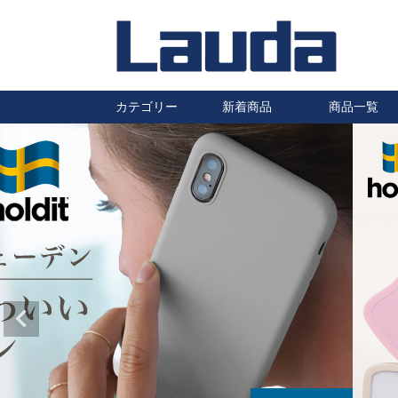
カテゴリー
新着商品
商品一覧
iPhoneケース
Galaxyケース
Huaweiケース
Xperiaケース
汎用スマホケース
その他スマホケース
防水ケース
タブレットケース
AirPods・Pro ケース
ワイヤレスイヤホン
ワイヤレス充電器
充電ケーブル・充電器
自転車・バイク用スマホホルダ
車載ホルダー・カーアクセサリ
保護フィルム
静電気除去キーホルダー
ハロゲンランプ
はちみつ
ー
ー