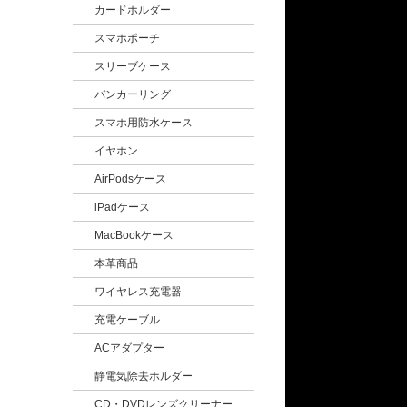
カードホルダー
スマホポーチ
スリーブケース
バンカーリング
スマホ用防水ケース
イヤホン
AirPodsケース
iPadケース
MacBookケース
本革商品
ワイヤレス充電器
充電ケーブル
ACアダプター
静電気除去ホルダー
CD・DVDレンズクリーナー