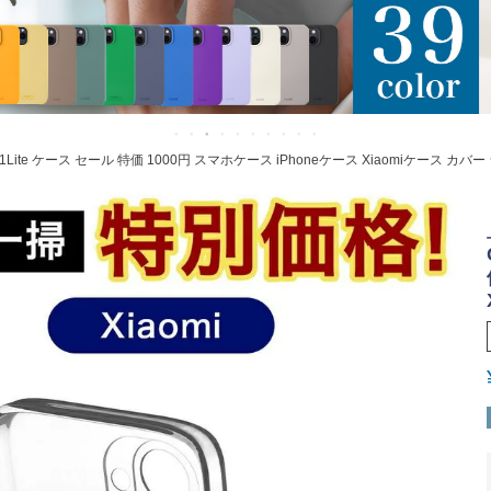
iaomi 11Lite ケース セール 特価 1000円 スマホケース iPhoneケース Xiaomiケース 