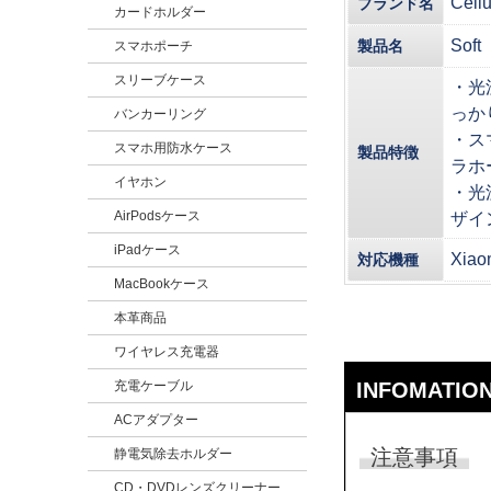
Cel
ブランド名
カードホルダー
Soft
製品名
スマホポーチ
スリーブケース
・光
っか
バンカーリング
・ス
スマホ用防水ケース
製品特徴
ラホ
イヤホン
・光
AirPodsケース
ザイ
iPadケース
Xiao
対応機種
MacBookケース
本革商品
ワイヤレス充電器
INFOMATIO
充電ケーブル
ACアダプター
注意事項
静電気除去ホルダー
CD・DVDレンズクリーナー