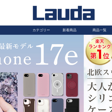
カテゴリー
新着商品
商品一覧
iPhoneケース
Galaxyケース
Huaweiケース
Xperiaケース
汎用スマホケース
その他スマホケース
防水ケース
タブレットケース
AirPods・Pro ケース
ワイヤレスイヤホン
ワイヤレス充電器
充電ケーブル・充電器
自転車・バイク用スマホホルダ
車載ホルダー・カーアクセサリ
保護フィルム
静電気除去キーホルダー
ハロゲンランプ
はちみつ
ー
ー