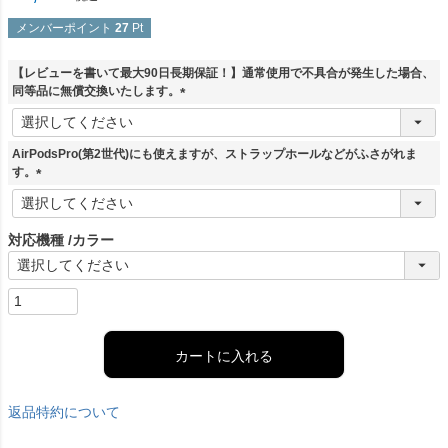
メンバーポイント
27
Pt
【レビューを書いて最大90日長期保証！】通常使用で不具合が発生した場合、
同等品に無償交換いたします。
(
必
須
AirPodsPro(第2世代)にも使えますが、ストラップホールなどがふさがれま
)
す。
(
必
須
対応機種
カラー
)
カートに入れる
返品特約について