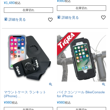
¥
980
税込
¥
1,480
税込
在庫切れ
在庫切れ
詳細を見る
詳細を見る
マウントケース ランキット
バイクコンソール BikeConsole
(iPhone)
for iPhone
MountCase Run Kit
¥
980
¥
980
税込
税込
在庫切れ
在庫切れ