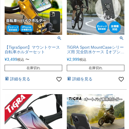
【TigraSport】マウントケース
TiGRA Sport MountCaseシリー
自転車ホルダーセット
ズ用 完全防水ケース【オプショ
ン単品】
¥
3,499
〜
¥
2,999
税込
税込
在庫切れ
在庫切れ
詳細を見る
詳細を見る