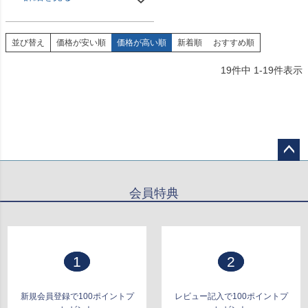
並び替え
価格が安い順
価格が高い順
新着順
おすすめ順
19
件中
1
-
19
件表示
ペー
ジト
会員特典
ップ
へ
1
2
新規会員登録で100ポイントプ
レビュー記入で100ポイントプ