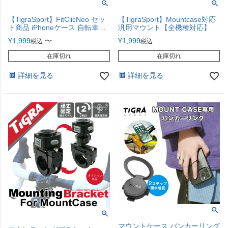
【TigraSport】FitClicNeo セッ
【TigraSport】Mountcase対応
ト商品 iPhoneケース 自転車ホ
汎用マウント【全機種対応】
ルダー バイクホルダー 車載ホ
¥
1,999
〜
¥
1,999
税込
税込
ルダー 【最大5点セット】
在庫切れ
在庫切れ
詳細を見る
詳細を見る
マウントケース バンカーリング