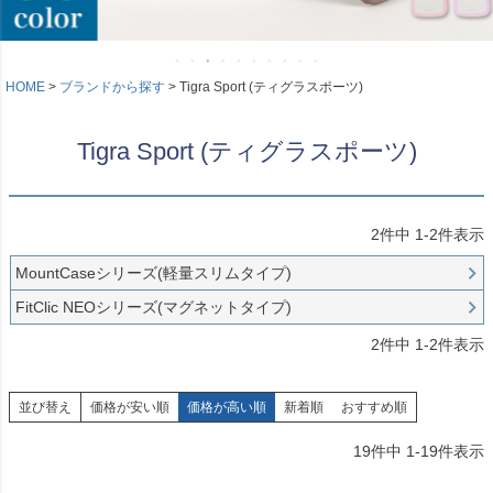
HOME
ブランドから探す
Tigra Sport (ティグラスポーツ)
Tigra Sport (ティグラスポーツ)
2
件中
1
-
2
件表示
MountCaseシリーズ(軽量スリムタイプ)
FitClic NEOシリーズ(マグネットタイプ)
2
件中
1
-
2
件表示
並び替え
価格が安い順
価格が高い順
新着順
おすすめ順
19
件中
1
-
19
件表示