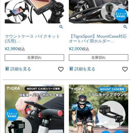
マウントケース バイクキット
【TigraSport】MountCase対応
(汎用)
オートバイ用ホルダー
MountCase Bike Kit
MountCase Motorcycle
¥
2,980
¥
2,000
税込
税込
在庫切れ
在庫切れ
詳細を見る
詳細を見る