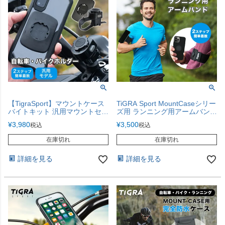
【TigraSport】マウントケース
TiGRA Sport MountCaseシリー
バイトキット 汎用マウントセッ
ズ用 ランニング用アームバンド
ト【全機種対応】
【オプション単品】
¥
3,980
¥
3,500
税込
税込
在庫切れ
在庫切れ
詳細を見る
詳細を見る