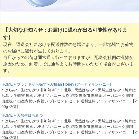
【大切なお知らせ：お届けに遅れが出る可能性がありま
す】
現在、運送会社における配送件数の急増により、一部地域でお荷物
のお届けに遅れが生じております。
当店からの出荷は通常通り行っておりますが、配送会社側の混雑が
原因のため、到着までに通常よりお時間をいただく場合がございま
す。
HOME
ブランドから探す
Artisan Honey (アーティサンハニー)
はちみつ 生はちみつ 非加熱 ギフト 北欧 | 天然はちみつ 天然生はちみつ 純粋は
ちみつ 生蜂蜜 蜂蜜 ハチミツ ハニー 天然 純粋 無添加 無農薬 オーガニック 贈答
出産祝い 出産内祝い 内祝い プレゼント セット 送料無料 アーティサンハニー 【2
00g×2個】
HOME
天然生はちみつ
はちみつ 生はちみつ 非加熱 ギフト 北欧 | 天然はちみつ 天然生はちみつ 純粋は
ちみつ 生蜂蜜 蜂蜜 ハチミツ ハニー 天然 純粋 無添加 無農薬 オーガニック 贈答
出産祝い 出産内祝い 内祝い プレゼント セット 送料無料 アーティサンハニー 【2
00g×2個】