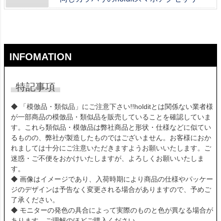
INFOMATION
特記事項
◆ 「模倣品・類似品」にご注意下さい!!holditとは関係ない業者様
が一部商品の模倣品・類似品を販売していることを確認していま
す。これら類似品・模倣品は弊社商品と形状・仕様などに似てい
るものの、弊社が製造したものではございません。お客様におか
れましては十分にご注意いただきますようお願いいたします。ご
迷惑・ご不便をおかけいたしますが、よろしくお願いいたしま
す。
◆ 画像はイメージであり、入荷時期により商品の仕様やパッケー
ジのデザインは予告なく変更される場合がありますので、予めご
了承ください。
◆ モニターの発色の具合によって実際のものと色が異なる場合が
あります。ご理解のほどご購入ください。