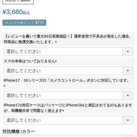
¥
3,680
税込
メンバーポイント
37
Pt
【レビューを書いて最大90日長期保証！】通常使用で不具合が発生した場合、
同等品に無償交換いたします。
(
必
須
スマホ本体はついておりません
)
(
必
須
iPhone17・16シリーズの「カメラコントロール」ボタンに対応しています。
)
(
必
須
iPhone17e対応ケースはパッケージにiPhone16eと表記されてるのもあります
)
が、両機種共有で問題なく使えます
(
必
須
対抗機種
カラー
)