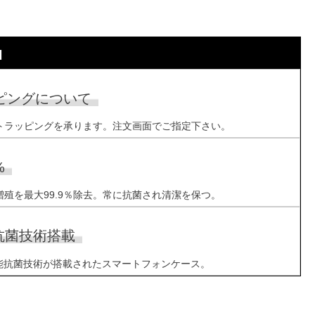
N
ピングについて
トラッピングを承ります。注文画面でご指定下さい。
%
殖を最大99.9％除去。常に抗菌され清潔を保つ。
n®抗菌技術搭載
の高性能抗菌技術が搭載されたスマートフォンケース。