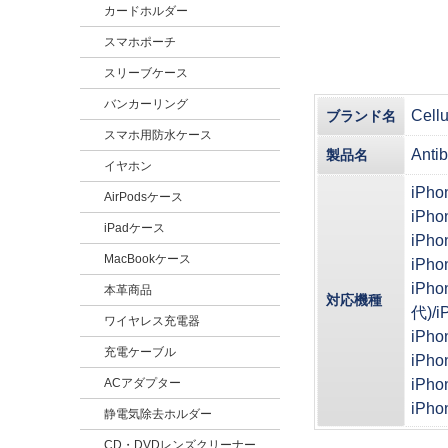
カードホルダー
スマホポーチ
スリーブケース
バンカーリング
Cel
ブランド名
スマホ用防水ケース
Anti
製品名
イヤホン
iPho
AirPodsケース
iPho
iPadケース
iPho
MacBookケース
iPho
iPho
本革商品
対応機種
代)/i
ワイヤレス充電器
iPho
充電ケーブル
iPho
ACアダプター
iPho
iPho
静電気除去ホルダー
CD・DVDレンズクリーナー