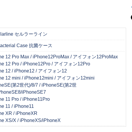
lularline セルラーライン
bacterial Case 抗菌ケース
ne 12 Pro Max / iPhone12ProMax / アイフォン12ProMax
ne 12 Pro / iPhone12Pro / アイフォン12Pro
ne 12 / iPhone12 / アイフォン12
ne 12 mini / iPhone12mini / アイフォン12mini
neSE(第2世代)/8/7 / iPhoneSE(第2世
PhoneSE8/iPhoneSE7
ne 11 Pro / iPhone11Pro
ne 11 / iPhone11
ne XR / iPhoneXR
ne XS/X / iPhoneXS/iPhoneX