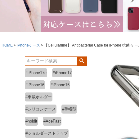
HOME
iPhoneケース
【Cellularline】 Antibacterial Case for iPhone 抗菌 ケ
#iPhone17e
#iPhone17
#iPhone16
#iPhone15
#車載ホルダー
#シリコンケース
#手帳型
#holdit
#AceFast
#ショルダーストラップ