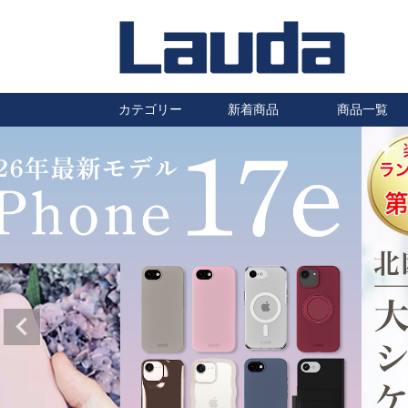
カテゴリー
新着商品
商品一覧
iPhoneケース
Galaxyケース
Huaweiケース
Xperiaケース
汎用スマホケース
その他スマホケース
防水ケース
タブレットケース
AirPods・Pro ケース
ワイヤレスイヤホン
ワイヤレス充電器
充電ケーブル・充電器
自転車・バイク用スマホホルダ
車載ホルダー・カーアクセサリ
保護フィルム
静電気除去キーホルダー
ハロゲンランプ
はちみつ
ー
ー