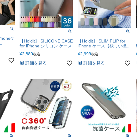
iPhoneケ
【Holdit】 SILICONE CASE
【Holdit】 SLIM FLIP for
for iPhone シリコン ケース
iPhone ケース【欲しい機能
6
がスリムに】
e16e
¥
2,880
¥
2,999
税込
税込
Pro
詳細を見る
詳細を見る
ラ グリッ