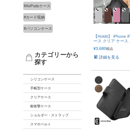
#AirPodsケース
#カード収納
#パソコンケース
【Holdit】 iPhone 
ース クリア ケース
iPhone17e iPhone1
¥
3,680
税込
iPhone16Pro iPhon
カテゴリーから
iPhone15 iPhone15
詳細を見る
iPhone14 iPhone13
探す
iPhone12 iPhone11
iPhoneXR キラキ
ターケース
シリコンケース
手帳型ケース
クリアケース
耐衝撃ケース
ショルダー・ストラップ
スマホベルト