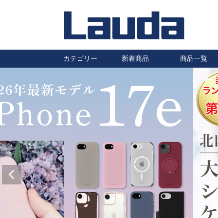
カテゴリー
新着商品
商品一覧
iPhoneケース
Galaxyケース
Huaweiケース
Xperiaケース
汎用スマホケース
その他スマホケース
防水ケース
タブレットケース
AirPods・Pro ケース
ワイヤレスイヤホン
ワイヤレス充電器
充電ケーブル・充電器
自転車・バイク用スマホホルダ
車載ホルダー・カーアクセサリ
保護フィルム
静電気除去キーホルダー
ハロゲンランプ
はちみつ
ー
ー