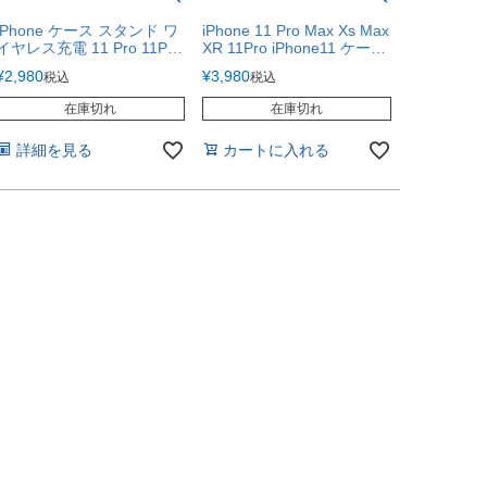
iPhone ケース スタンド ワ
iPhone 11 Pro Max Xs Max
イヤレス充電 11 Pro 11Pro
XR 11Pro iPhone11 ケース
XR SE 8 7 iPhone8
手帳型 ビジネス ブラック
¥
2,980
¥
3,980
税込
税込
iPhone7 iPhoneSE ブラン
アイフォン BOOKCLUTCH
ド Cellularline
在庫切れ
在庫切れ
詳細を見る
カートに入れる