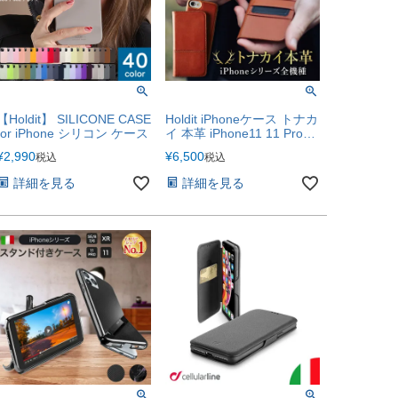
【Holdit】 SILICONE CASE
Holdit iPhoneケース トナカ
for iPhone シリコン ケース
イ 本革 iPhone11 11 Pro
Max XR XS X XSMax
¥
2,990
¥
6,500
税込
税込
iPhone8 iPhone7 | iPhone
カバー アイフォンケース
詳細を見る
詳細を見る
アイホン 高級 革製品 おし
ゃれ かっこいい クリスマ
ス トナカイ本革