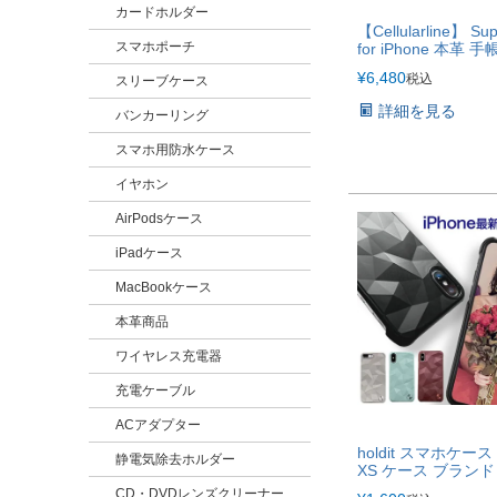
カードホルダー
【Cellularline】 Su
スマホポーチ
for iPhone 本革 
ス
¥
6,480
税込
スリーブケース
詳細を見る
バンカーリング
スマホ用防水ケース
イヤホン
AirPodsケース
iPadケース
MacBookケース
本革商品
ワイヤレス充電器
充電ケーブル
ACアダプター
holdit スマホケース 
静電気除去ホルダー
XS ケース ブランド
れ iPhone XR XS M
CD・DVDレンズクリーナー