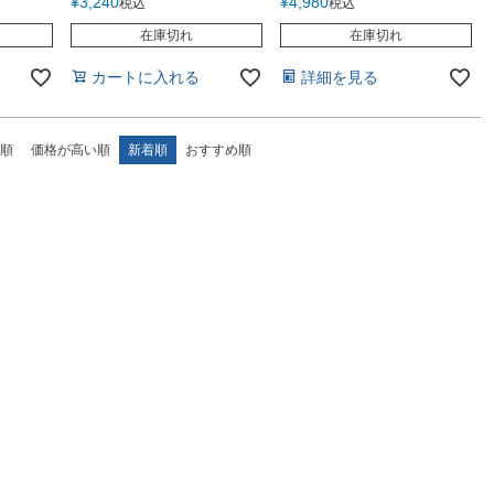
¥
3,240
¥
4,980
税込
税込
phoneX
Holdit ハードケース 2Way
 キラキラ
iPhone Xs Max iPhone8
在庫切れ
在庫切れ
Sケース
iPhone7 iPhone6s
one8ケ
iPhoneSE iPhone8 Plus
カートに入れる
詳細を見る
8 7
Galaxy S9 アイホン アイフ
 高級 薄
ォン スマホケース 携帯ケ
おすすめ
ース
順
価格が高い順
新着順
おすすめ順