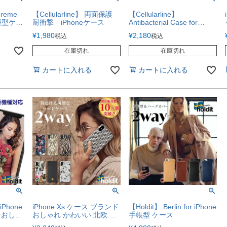
preme
【Cellularline】 両面保護
【Cellularline】
手帳型ケー
耐衝撃 iPhoneケース
Antibacterial Case for
iPhone 抗菌 ケース
¥
1,980
¥
2,180
税込
税込
在庫切れ
在庫切れ
カートに入れる
カートに入れる
iPhone
iPhone Xs ケース ブランド
【Holdit】 Berlin for iPhone
 おしゃ
おしゃれ かわいい 北欧 ア
手帳型 ケース
ax X
ニマル レオパード 花柄