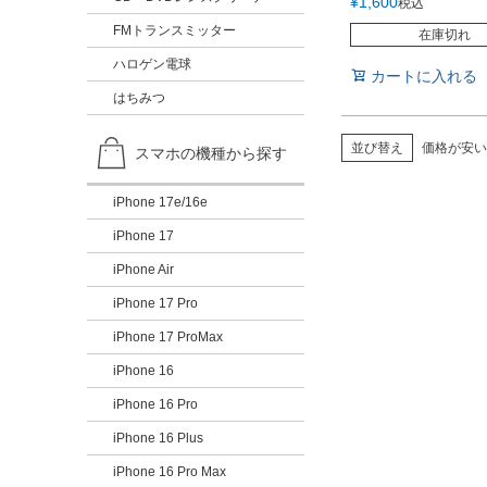
¥
1,600
税込
iPhone8 iPhone7 i
iPhone11 ケース
FMトランスミッター
在庫切れ
大人女子 iPhoneX
iPhoneXケース iPh
ハロゲン電球
カートに入れる
ース iPhone7ケース 
iPhoneケース 北欧
はちみつ
い 軽い 海外 人気 
並び替え
価格が安い
スマホの機種から探す
iPhone 17e/16e
iPhone 17
iPhone Air
iPhone 17 Pro
iPhone 17 ProMax
iPhone 16
iPhone 16 Pro
iPhone 16 Plus
iPhone 16 Pro Max