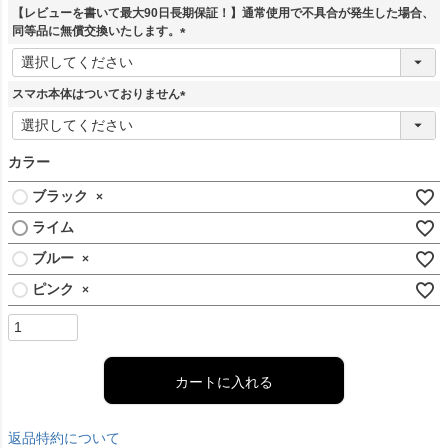
【レビューを書いて最大90日長期保証！】通常使用で不具合が発生した場合、
同等品に無償交換いたします。
(
必
須
スマホ本体はついておりません
)
(
必
須
カラー
)
ブラック
×
ライム
ブルー
×
ピンク
×
カートに入れる
返品特約について