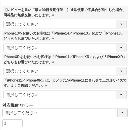
【レビューを書いて最大90日長期保証！】通常使用で不具合が発生した場合、
同等品に無償交換いたします。
(
必
須
iPhone13をお使いのお客様は「iPhone14／iPhone13」および「iPhone13」
)
どちらもお選びいただけます。
(
必
須
iPhoneXRをお使いのお客様は「iPhone11／iPhoneXR」および「iPhoneXR」
)
どちらもお選びいただけます。
(
必
須
「iPhone11／iPhoneXR」は、カメラ穴がiPhone11に合わせて正方形サイズで
)
す。よくご確認ください。
(
必
須
対応機種
カラー
)