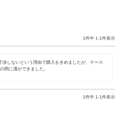
Phone17 iPhone17Pro
Phone17ProMax
17e・17シリーズ対応】
1
件中
1
-
1
件表示
でも干渉しないという理由で購入をきめましたが、ケース
ムの間に溝ができました。
1
件中
1
-
1
件表示