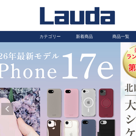
カテゴリー
新着商品
商品一覧
iPhoneケース
Galaxyケース
Huaweiケース
Xperiaケース
汎用スマホケース
その他スマホケース
防水ケース
タブレットケース
AirPods・Pro ケース
ワイヤレスイヤホン
ワイヤレス充電器
充電ケーブル・充電器
自転車・バイク用スマホホルダ
車載ホルダー・カーアクセサリ
保護フィルム
静電気除去キーホルダー
ハロゲンランプ
はちみつ
ー
ー