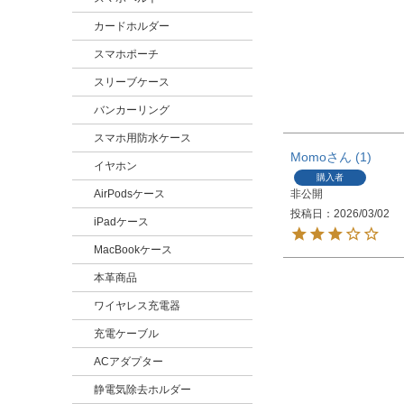
カードホルダー
スマホポーチ
スリーブケース
バンカーリング
スマホ用防水ケース
Momo
1
イヤホン
購入者
非公開
AirPodsケース
投稿日
2026/03/02
iPadケース
MacBookケース
本革商品
ワイヤレス充電器
充電ケーブル
ACアダプター
静電気除去ホルダー