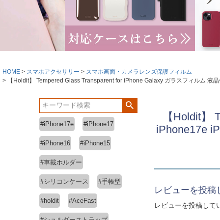
HOME
スマホアクセサリー
スマホ画面・カメラレンズ保護フィルム
【Holdit】 Tempered Glass Transparent for iPhone Galaxy ガラスフィ
【Holdit】
#iPhone17e
#iPhone17
iPhone17e 
#iPhone16
#iPhone15
#車載ホルダー
#シリコンケース
#手帳型
レビューを投稿
#holdit
#AceFast
レビューを投稿して
#ショルダーストラップ