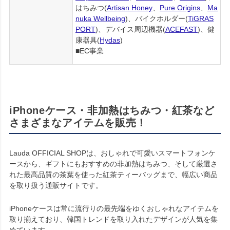
はちみつ(
Artisan Honey
、
Pure Origins
、
Ma
nuka Wellbeing
)、バイクホルダー(
TiGRAS
PORT
)、デバイス周辺機器(
ACEFAST
)、健
康器具(
Hydas
)
■EC事業
iPhoneケース・非加熱はちみつ・紅茶など
さまざまなアイテムを販売！
Lauda OFFICIAL SHOPは、おしゃれで可愛いスマートフォンケ
ースから、ギフトにもおすすめの非加熱はちみつ、そして厳選さ
れた最高品質の茶葉を使った紅茶ティーバッグまで、幅広い商品
を取り扱う通販サイトです。
iPhoneケースは常に流行りの最先端をゆくおしゃれなアイテムを
取り揃えており、韓国トレンドを取り入れたデザインが人気を集
めています。