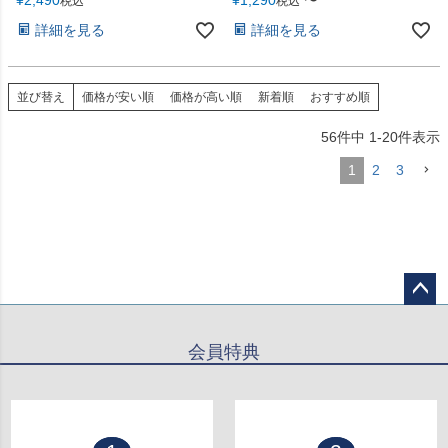
税込
税込
ーズストラップ Cellularline
iPhone17
詳細を見る
詳細を見る
並び替え
価格が安い順
価格が高い順
新着順
おすすめ順
56
件中
1
-
20
件表示
1
2
3
ペー
ジト
会員特典
ップ
へ