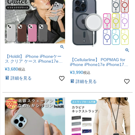
【Holdit】 iPhone iPhoneケー
【Cellularline】 POPMAG for
ス クリア ケース iPhone17e
iPhone iPhone17e iPhone17
iPhone16 iPhone16Pro
¥
3,680
iPhone17Pro iPhoneAir
税込
iPhone16e iPhone15
¥
3,990
税込
iPhone17ProMax
iPhone15Pro iPhone14
詳細を見る
iPhone13 iPhone12 iPhone11
詳細を見る
iPhoneXR キラキラ グリッター
ケース