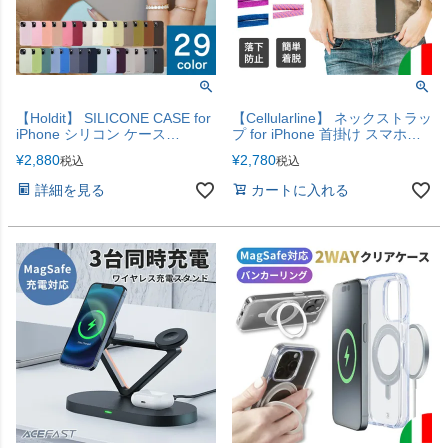
【Holdit】 SILICONE CASE for
【Cellularline】 ネックストラッ
iPhone シリコン ケース
プ for iPhone 首掛け スマホケ
iPhone17e iPhone17
ース iPhone17 [iPhone17シリ
¥
2,880
¥
2,780
税込
税込
iPhone17Pro iPhoneAir
ーズ対応]
iPhone17ProMax
詳細を見る
カートに入れる
【iPhone17e・17シリーズ追
加！】