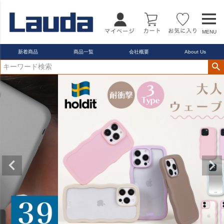
22.5cm
23.0cm
MENU
カラー
レッド
新着商品
商品一覧
会社概要
About Us
ブルー
イエロー
在庫なし商品
在庫なし商品を表示しない
商品番号/JANコード
バンドル販売
予約商品
予約商品のみを表示
並び順