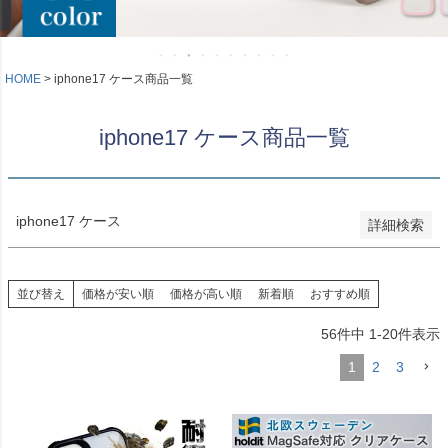
新着順
登録順
価格が安い順
価格が高い順
HOME
iphone17 ケース商品一覧
優先度順
レビュー順
iphone17 ケース商品一覧
キーワードヒット順
検索
iphone17 ケース
詳細検索
並び替え
価格が安い順
価格が高い順
新着順
おすすめ順
56
件中
1
-
20
件表示
1
2
3