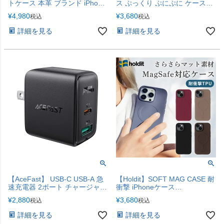
トケース 本革 ブランド iPhone
ス ぷっくり ぷにぷに ケース
全機種対応 iPhone17
iPhone17e iPhone17 iPhone16
¥
4,980
¥
3,680
税込
税込
iPhone16e iPhone16ProMax
iPhone15 iPhone15ProMax
詳細を見る
詳細を見る
iPhone14 iPhone13 iPhone12
iPhone12Pro パフィケース
【AceFast】 USB-C USB-A 急
【Holdit】SOFT MAG CASE 耐
速充電器 2ポート チャージャー
衝撃 iPhoneケース
iPhone17
【iPhone17・17シリーズ対
¥
2,880
¥
3,680
税込
税込
応】
詳細を見る
詳細を見る