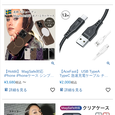
【Holdit】 MagSafe対応
【AceFast】 USB TypeA
iPhone iPhoneケース シンプル
TypeC 急速充電ケーブル チャ
ベーシック ミラー 鏡 ケース
ージャー iPhone17
¥
3,680
〜
¥
2,000
税込
税込
MagSafe対応ケース iPhone17e
iPhone17 iPhone17Pro
詳細を見る
詳細を見る
iPhoneAir iPhone17ProMax