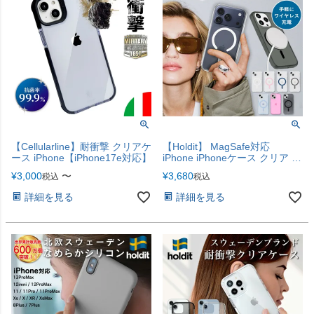
【Cellularline】耐衝撃 クリアケ
【Holdit】 MagSafe対応
ース iPhone【iPhone17e対応】
iPhone iPhoneケース クリア ケ
ース MagSafe対応ケース
¥
3,000
〜
¥
3,680
税込
税込
iPhone17e iPhone17
iPhone17Pro iPhoneAir
詳細を見る
詳細を見る
iPhone17ProMax