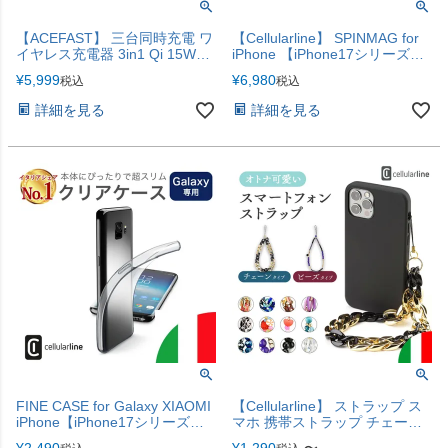
【ACEFAST】 三台同時充電 ワ
【Cellularline】 SPINMAG for
イヤレス充電器 3in1 Qi 15W
iPhone 【iPhone17シリーズ対
iPhone17 【急速充電】
応】
¥
5,999
¥
6,980
税込
税込
詳細を見る
詳細を見る
FINE CASE for Galaxy XIAOMI
【Cellularline】 ストラップ ス
iPhone【iPhone17シリーズ対
マホ 携帯ストラップ チェーン
応】
ビーズ チェーンストラップ ビ
¥
2,490
¥
1,290
〜